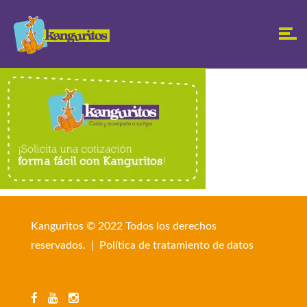
Kanguritos © 2022 Todos los derechos
reservados. |
Política de tratamiento de datos