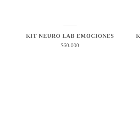
KIT NEURO LAB EMOCIONES
K
$
60.000