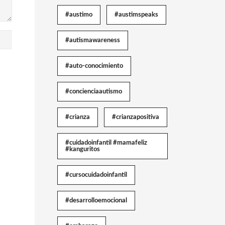
#austimo
#austimspeaks
#autismawareness
#auto-conocimiento
#concienciaautismo
#crianza
#crianzapositiva
#cuidadoinfantil #mamafeliz
#kanguritos
#cursocuidadoinfantil
#desarrolloemocional