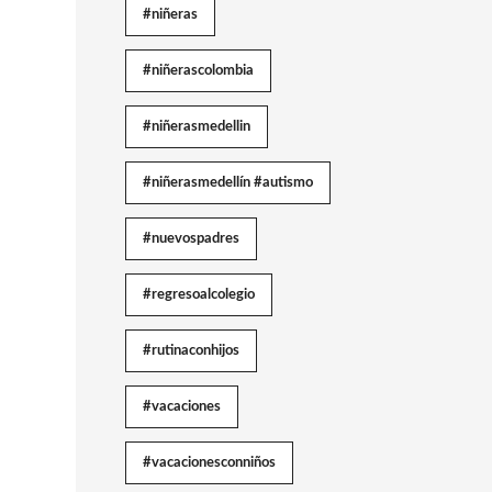
#niñeras
#niñerascolombia
#niñerasmedellin
#niñerasmedellín #autismo
#nuevospadres
#regresoalcolegio
#rutinaconhijos
#vacaciones
#vacacionesconniños