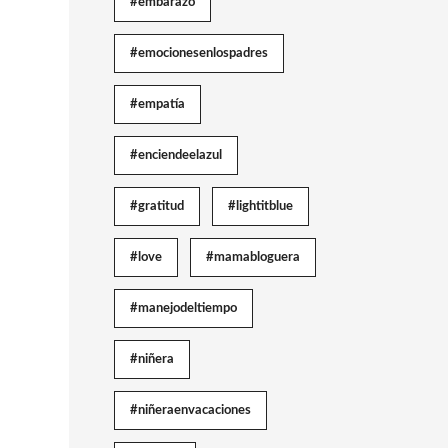
#embarazo
#emocionesenlospadres
#empatía
#enciendeelazul
#gratitud
#lightitblue
#love
#mamabloguera
#manejodeltiempo
#niñera
#niñeraenvacaciones