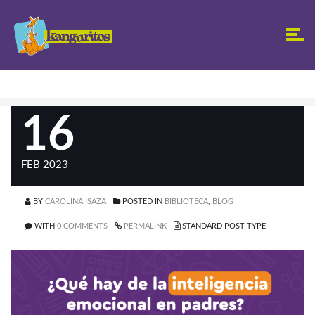
16
FEB 2023
BY
CAROLINA ISAZA
POSTED IN
BIBLIOTECA
,
BLOG
WITH
0 COMMENTS
PERMALINK
STANDARD POST TYPE