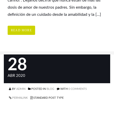
cariño!”. Déjanos decirte que nunca están de más las
dosis de amor de nuestros padres. Sin embargo, la
definición de un cuidado desde la amabilidad y la [...]
READ MORE
28
ABR 2020
BY
ADMIN
POSTED IN
BLOG
WITH
0 COMMENTS
PERMALINK
STANDARD POST TYPE