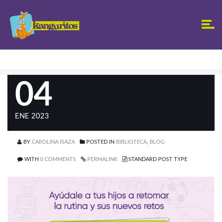
04
ENE 2023
BY
CAROLINA ISAZA
POSTED IN
BIBLIOTECA
,
BLOG
WITH
0 COMMENTS
PERMALINK
STANDARD POST TYPE