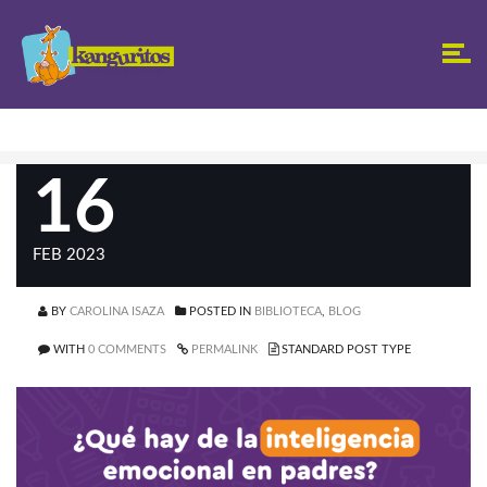
16
FEB 2023
BY
CAROLINA ISAZA
POSTED IN
BIBLIOTECA
,
BLOG
WITH
0 COMMENTS
PERMALINK
STANDARD POST TYPE