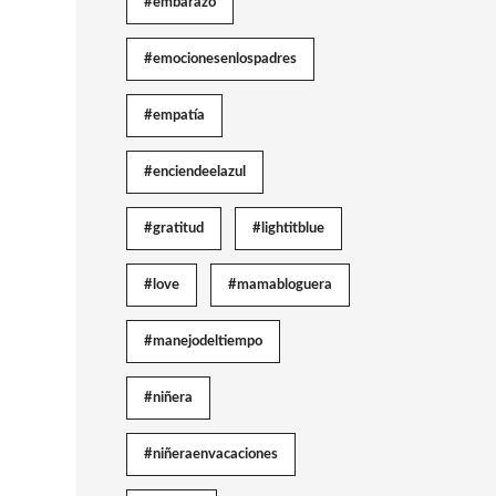
#embarazo
#emocionesenlospadres
#empatía
#enciendeelazul
#gratitud
#lightitblue
#love
#mamabloguera
#manejodeltiempo
#niñera
#niñeraenvacaciones