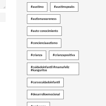
#austimo
#austimspeaks
#autismawareness
#auto-conocimiento
#concienciaautismo
#crianza
#crianzapositiva
#cuidadoinfantil #mamafeliz
#kanguritos
#cursocuidadoinfantil
#desarrolloemocional