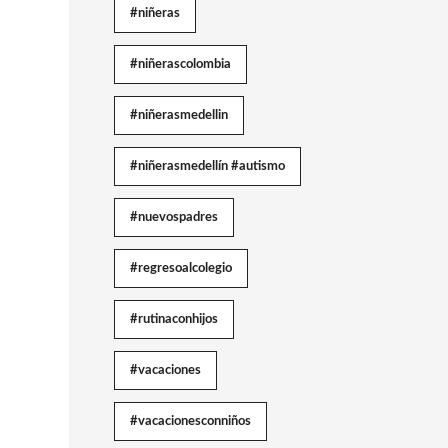
#niñeras
#niñerascolombia
#niñerasmedellin
#niñerasmedellín #autismo
#nuevospadres
#regresoalcolegio
#rutinaconhijos
#vacaciones
#vacacionesconniños