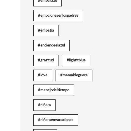
#embarazo
#emocionesenlospadres
#empatía
#enciendeelazul
#gratitud
#lightitblue
#love
#mamabloguera
#manejodeltiempo
#niñera
#niñeraenvacaciones