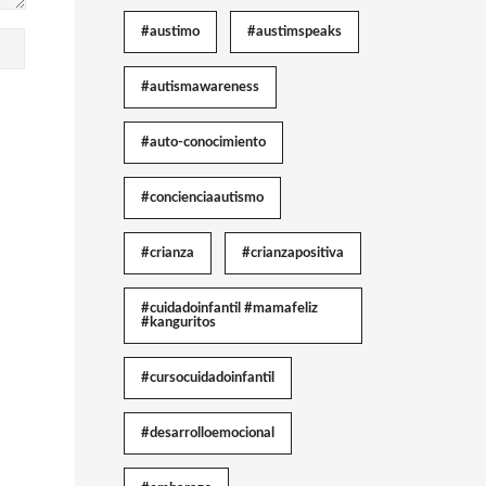
#austimo
#austimspeaks
#autismawareness
#auto-conocimiento
#concienciaautismo
#crianza
#crianzapositiva
#cuidadoinfantil #mamafeliz
#kanguritos
#cursocuidadoinfantil
#desarrolloemocional