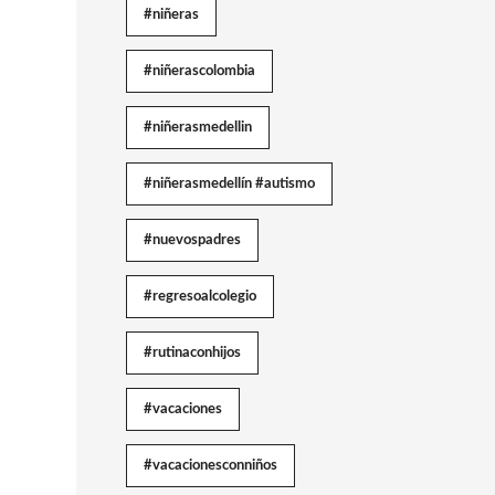
#niñeras
#niñerascolombia
#niñerasmedellin
#niñerasmedellín #autismo
#nuevospadres
#regresoalcolegio
#rutinaconhijos
#vacaciones
#vacacionesconniños