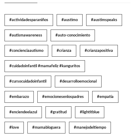
#actividadesparaniños
#austimo
#austimspeaks
#autismawareness
#auto-conocimiento
#concienciaautismo
#crianza
#crianzapositiva
#cuidadoinfantil #mamafeliz #kanguritos
#cursocuidadoinfantil
#desarrolloemocional
#embarazo
#emocionesenlospadres
#empatía
#enciendeelazul
#gratitud
#lightitblue
#love
#mamabloguera
#manejodeltiempo