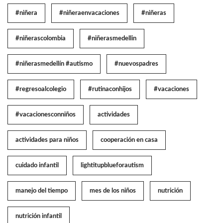
#niñera
#niñeraenvacaciones
#niñeras
#niñerascolombia
#niñerasmedellin
#niñerasmedellín #autismo
#nuevospadres
#regresoalcolegio
#rutinaconhijos
#vacaciones
#vacacionesconniños
actividades
actividades para niños
cooperación en casa
cuidado infantil
lightitupblueforautism
manejo del tiempo
mes de los niños
nutrición
nutrición infantil