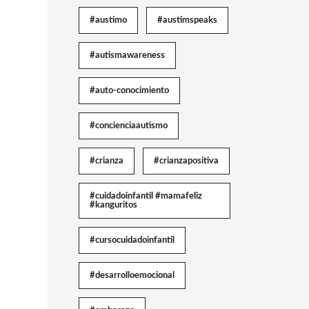
#austimo
#austimspeaks
#autismawareness
#auto-conocimiento
#concienciaautismo
#crianza
#crianzapositiva
#cuidadoinfantil #mamafeliz
#kanguritos
#cursocuidadoinfantil
#desarrolloemocional