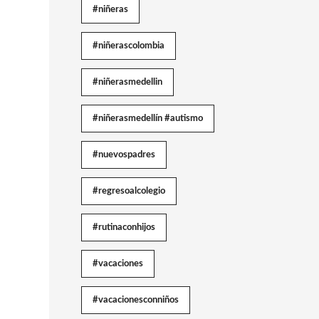
#niñeras
#niñerascolombia
#niñerasmedellin
#niñerasmedellín #autismo
#nuevospadres
#regresoalcolegio
#rutinaconhijos
#vacaciones
#vacacionesconniños