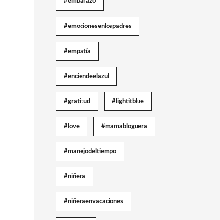
#embarazo
#emocionesenlospadres
#empatía
#enciendeelazul
#gratitud
#lightitblue
#love
#mamabloguera
#manejodeltiempo
#niñera
#niñeraenvacaciones