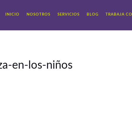
INICIO
NOSOTROS
SERVICIOS
BLOG
TRABAJA C
za-en-los-niños