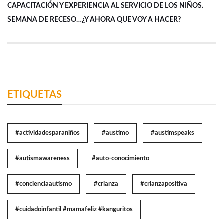
CAPACITACIÓN Y EXPERIENCIA AL SERVICIO DE LOS NIÑOS.
SEMANA DE RECESO…¿Y AHORA QUE VOY A HACER?
ETIQUETAS
#actividadesparaniños
#austimo
#austimspeaks
#autismawareness
#auto-conocimiento
#concienciaautismo
#crianza
#crianzapositiva
#cuidadoinfantil #mamafeliz #kanguritos