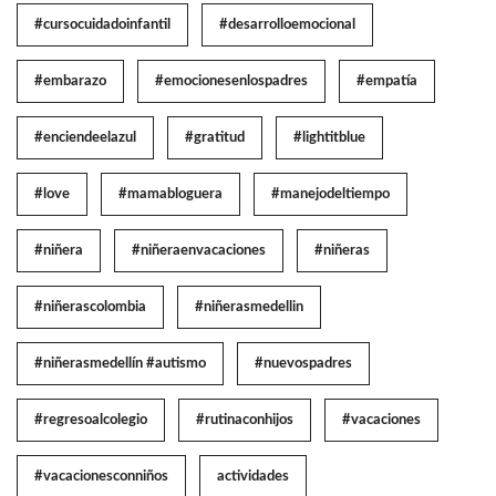
#cursocuidadoinfantil
#desarrolloemocional
#embarazo
#emocionesenlospadres
#empatía
#enciendeelazul
#gratitud
#lightitblue
#love
#mamabloguera
#manejodeltiempo
#niñera
#niñeraenvacaciones
#niñeras
#niñerascolombia
#niñerasmedellin
#niñerasmedellín #autismo
#nuevospadres
#regresoalcolegio
#rutinaconhijos
#vacaciones
#vacacionesconniños
actividades