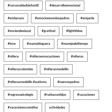
#cursocuidadoinfantil
#desarrolloemocional
#embarazo
#emocionesenlospadres
#empatía
#enciendeelazul
#gratitud
#lightitblue
#love
#mamabloguera
#manejodeltiempo
#niñera
#niñeraenvacaciones
#niñeras
#niñerascolombia
#niñerasmedellin
#niñerasmedellín #autismo
#nuevospadres
#regresoalcolegio
#rutinaconhijos
#vacaciones
#vacacionesconniños
actividades