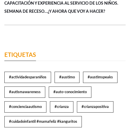
CAPACITACIÓN Y EXPERIENCIA AL SERVICIO DE LOS NIÑOS.
SEMANA DE RECESO…¿Y AHORA QUE VOY A HACER?
ETIQUETAS
#actividadesparaniños
#austimo
#austimspeaks
#autismawareness
#auto-conocimiento
#concienciaautismo
#crianza
#crianzapositiva
#cuidadoinfantil #mamafeliz #kanguritos