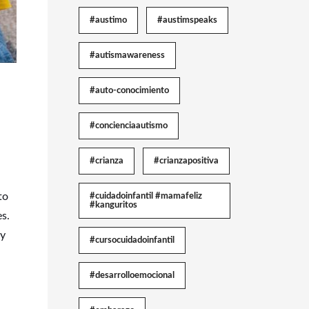
#austimo
#austimspeaks
#autismawareness
#auto-conocimiento
#concienciaautismo
#crianza
#crianzapositiva
to
#cuidadoinfantil #mamafeliz
#kanguritos
es.
 y
#cursocuidadoinfantil
#desarrolloemocional