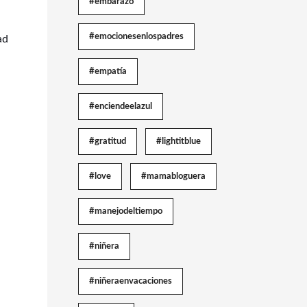
#embarazo
#emocionesenlospadres
ad
#empatía
#enciendeelazul
#gratitud
#lightitblue
#love
#mamabloguera
#manejodeltiempo
#niñera
#niñeraenvacaciones