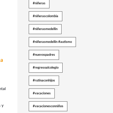
#niñeras
#niñerascolombia
#niñerasmedellin
#niñerasmedellín #autismo
#nuevospadres
ma
#regresoalcolegio
#rutinaconhijos
ntal
#vacaciones
s y
#vacacionesconniños
s