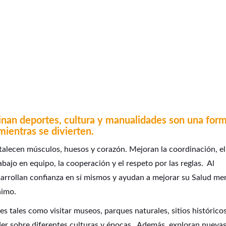
an deportes, cultura y manualidades son una for
mientras se divierten.
ortalecen músculos, huesos y corazón. Mejoran la coordinación, el
abajo en equipo, la cooperación y el respeto por las reglas. Al
sarrollan confianza en sí mismos y ayudan a mejorar su Salud me
nimo.
s tales como visitar museos, parques naturales, sitios histórico
der sobre diferentes culturas y épocas. Además, exploran nueva