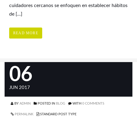
cuidadores cercanos se enfoquen en establecer hábitos
de [...]
READ MORE
06
JUN 2017
BY
ADMIN
POSTED IN
BLOG
WITH
0 COMMENTS
PERMALINK
STANDARD POST TYPE