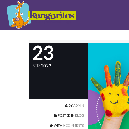
23
SEP 2022
BY
ADMIN
POSTED IN
BLOG
WITH
0 COMMENTS