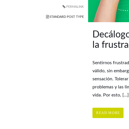
PERMALINK
STANDARD POST TYPE
Decálogo
la frustr
Sentirnos frustra
válido, sin embarg
sensación. Tolerar
problemas y las li
vida. Por esto, [...]
READ MORE