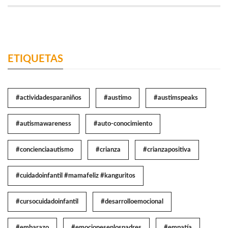
ETIQUETAS
#actividadesparaniños
#austimo
#austimspeaks
#autismawareness
#auto-conocimiento
#concienciaautismo
#crianza
#crianzapositiva
#cuidadoinfantil #mamafeliz #kanguritos
#cursocuidadoinfantil
#desarrolloemocional
#embarazo
#emocionesenlospadres
#empatía