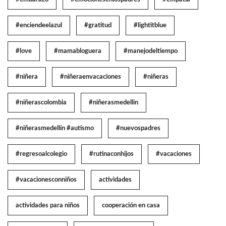
#enciendeelazul
#gratitud
#lightitblue
#love
#mamabloguera
#manejodeltiempo
#niñera
#niñeraenvacaciones
#niñeras
#niñerascolombia
#niñerasmedellin
#niñerasmedellín #autismo
#nuevospadres
#regresoalcolegio
#rutinaconhijos
#vacaciones
#vacacionesconniños
actividades
actividades para niños
cooperación en casa