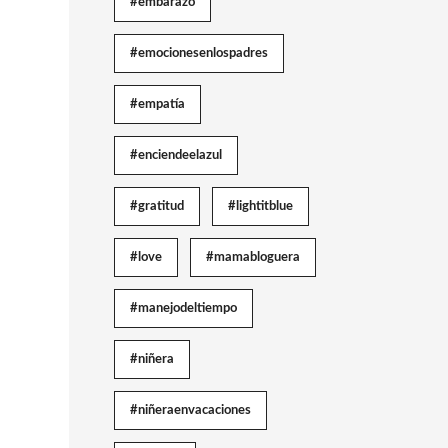
#embarazo
#emocionesenlospadres
#empatía
#enciendeelazul
#gratitud
#lightitblue
#love
#mamabloguera
#manejodeltiempo
#niñera
#niñeraenvacaciones