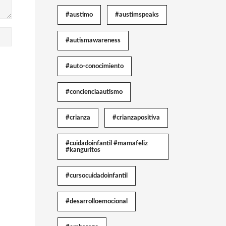
#austimo
#austimspeaks
#autismawareness
#auto-conocimiento
#concienciaautismo
#crianza
#crianzapositiva
#cuidadoinfantil #mamafeliz
#kanguritos
#cursocuidadoinfantil
#desarrolloemocional