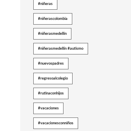
#niñeras
#niñerascolombia
#niñerasmedellin
#niñerasmedellín #autismo
#nuevospadres
#regresoalcolegio
#rutinaconhijos
#vacaciones
#vacacionesconniños