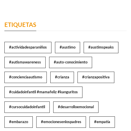
ETIQUETAS
#actividadesparaniños
#austimo
#austimspeaks
#autismawareness
#auto-conocimiento
#concienciaautismo
#crianza
#crianzapositiva
#cuidadoinfantil #mamafeliz #kanguritos
#cursocuidadoinfantil
#desarrolloemocional
#embarazo
#emocionesenlospadres
#empatía