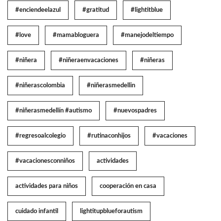
#enciendeelazul
#gratitud
#lightitblue
#love
#mamabloguera
#manejodeltiempo
#niñera
#niñeraenvacaciones
#niñeras
#niñerascolombia
#niñerasmedellin
#niñerasmedellín #autismo
#nuevospadres
#regresoalcolegio
#rutinaconhijos
#vacaciones
#vacacionesconniños
actividades
actividades para niños
cooperación en casa
cuidado infantil
lightitupblueforautism