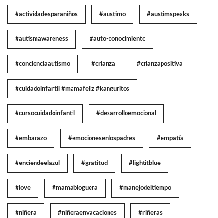
#actividadesparaniños
#austimo
#austimspeaks
#autismawareness
#auto-conocimiento
#concienciaautismo
#crianza
#crianzapositiva
#cuidadoinfantil #mamafeliz #kanguritos
#cursocuidadoinfantil
#desarrolloemocional
#embarazo
#emocionesenlospadres
#empatía
#enciendeelazul
#gratitud
#lightitblue
#love
#mamabloguera
#manejodeltiempo
#niñera
#niñeraenvacaciones
#niñeras