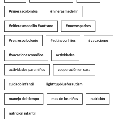
#niñerascolombia
#niñerasmedellin
#niñerasmedellín #autismo
#nuevospadres
#regresoalcolegio
#rutinaconhijos
#vacaciones
#vacacionesconniños
actividades
actividades para niños
cooperación en casa
cuidado infantil
lightitupblueforautism
manejo del tiempo
mes de los niños
nutrición
nutrición infantil