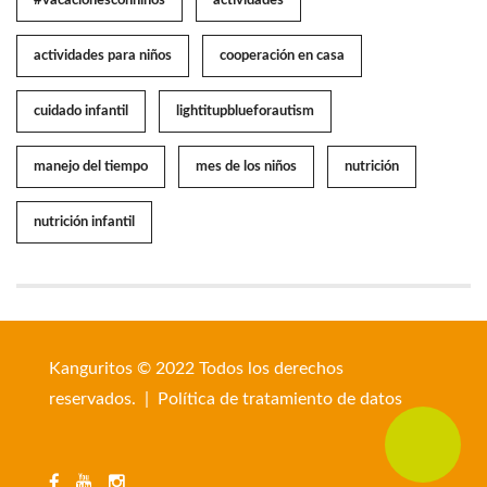
#vacacionesconniños
actividades
actividades para niños
cooperación en casa
cuidado infantil
lightitupblueforautism
manejo del tiempo
mes de los niños
nutrición
nutrición infantil
Kanguritos © 2022 Todos los derechos
reservados. |
Política de tratamiento de datos