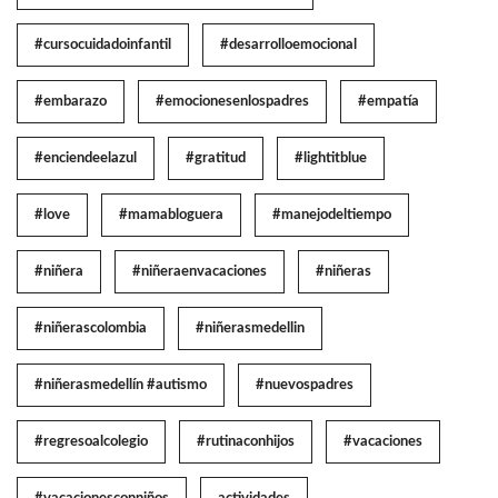
#cursocuidadoinfantil
#desarrolloemocional
#embarazo
#emocionesenlospadres
#empatía
#enciendeelazul
#gratitud
#lightitblue
#love
#mamabloguera
#manejodeltiempo
#niñera
#niñeraenvacaciones
#niñeras
#niñerascolombia
#niñerasmedellin
#niñerasmedellín #autismo
#nuevospadres
#regresoalcolegio
#rutinaconhijos
#vacaciones