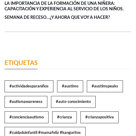
LA IMPORTANCIA DE LA FORMACIÓN DE UNA NIÑERA:
CAPACITACIÓN Y EXPERIENCIA AL SERVICIO DE LOS NIÑOS.
SEMANA DE RECESO…¿Y AHORA QUE VOY A HACER?
ETIQUETAS
#actividadesparaniños
#austimo
#austimspeaks
#autismawareness
#auto-conocimiento
#concienciaautismo
#crianza
#crianzapositiva
#cuidadoinfantil #mamafeliz #kanguritos