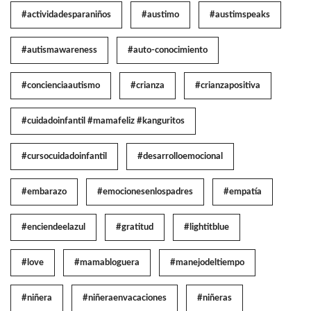
#actividadesparaniños
#austimo
#austimspeaks
#autismawareness
#auto-conocimiento
#concienciaautismo
#crianza
#crianzapositiva
#cuidadoinfantil #mamafeliz #kanguritos
#cursocuidadoinfantil
#desarrolloemocional
#embarazo
#emocionesenlospadres
#empatía
#enciendeelazul
#gratitud
#lightitblue
#love
#mamabloguera
#manejodeltiempo
#niñera
#niñeraenvacaciones
#niñeras