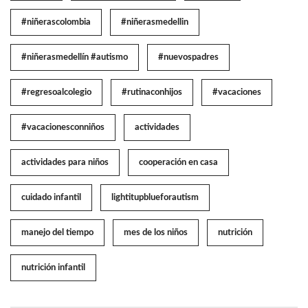
#niñerascolombia
#niñerasmedellin
#niñerasmedellín #autismo
#nuevospadres
#regresoalcolegio
#rutinaconhijos
#vacaciones
#vacacionesconniños
actividades
actividades para niños
cooperación en casa
cuidado infantil
lightitupblueforautism
manejo del tiempo
mes de los niños
nutrición
nutrición infantil