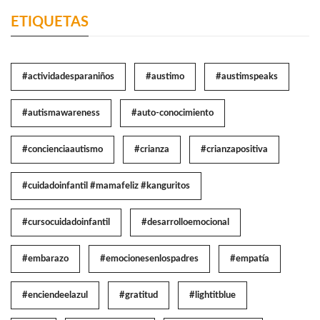
ETIQUETAS
#actividadesparaniños
#austimo
#austimspeaks
#autismawareness
#auto-conocimiento
#concienciaautismo
#crianza
#crianzapositiva
#cuidadoinfantil #mamafeliz #kanguritos
#cursocuidadoinfantil
#desarrolloemocional
#embarazo
#emocionesenlospadres
#empatía
#enciendeelazul
#gratitud
#lightitblue