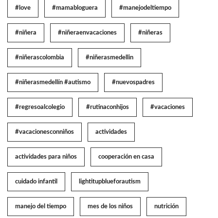
#love
#mamabloguera
#manejodeltiempo
#niñera
#niñeraenvacaciones
#niñeras
#niñerascolombia
#niñerasmedellin
#niñerasmedellín #autismo
#nuevospadres
#regresoalcolegio
#rutinaconhijos
#vacaciones
#vacacionesconniños
actividades
actividades para niños
cooperación en casa
cuidado infantil
lightitupblueforautism
manejo del tiempo
mes de los niños
nutrición