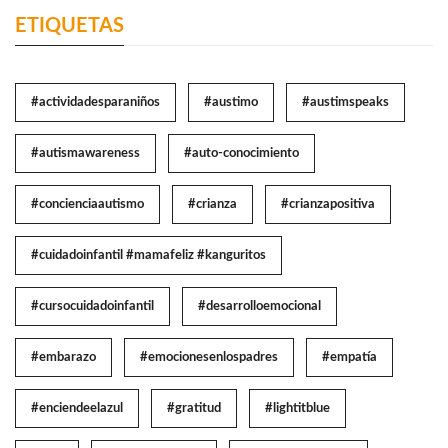
ETIQUETAS
#actividadesparaniños
#austimo
#austimspeaks
#autismawareness
#auto-conocimiento
#concienciaautismo
#crianza
#crianzapositiva
#cuidadoinfantil #mamafeliz #kanguritos
#cursocuidadoinfantil
#desarrolloemocional
#embarazo
#emocionesenlospadres
#empatía
#enciendeelazul
#gratitud
#lightitblue