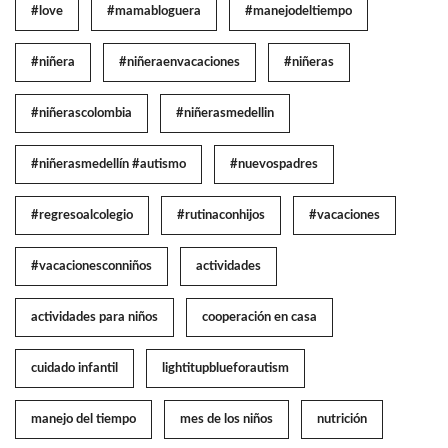
#love
#mamabloguera
#manejodeltiempo
#niñera
#niñeraenvacaciones
#niñeras
#niñerascolombia
#niñerasmedellin
#niñerasmedellín #autismo
#nuevospadres
#regresoalcolegio
#rutinaconhijos
#vacaciones
#vacacionesconniños
actividades
actividades para niños
cooperación en casa
cuidado infantil
lightitupblueforautism
manejo del tiempo
mes de los niños
nutrición