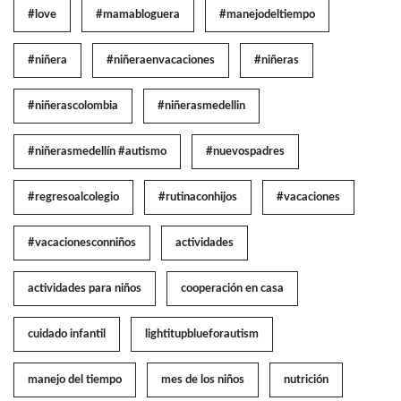
#love
#mamabloguera
#manejodeltiempo
#niñera
#niñeraenvacaciones
#niñeras
#niñerascolombia
#niñerasmedellin
#niñerasmedellín #autismo
#nuevospadres
#regresoalcolegio
#rutinaconhijos
#vacaciones
#vacacionesconniños
actividades
actividades para niños
cooperación en casa
cuidado infantil
lightitupblueforautism
manejo del tiempo
mes de los niños
nutrición