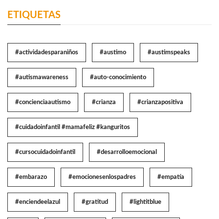
ETIQUETAS
#actividadesparaniños
#austimo
#austimspeaks
#autismawareness
#auto-conocimiento
#concienciaautismo
#crianza
#crianzapositiva
#cuidadoinfantil #mamafeliz #kanguritos
#cursocuidadoinfantil
#desarrolloemocional
#embarazo
#emocionesenlospadres
#empatía
#enciendeelazul
#gratitud
#lightitblue