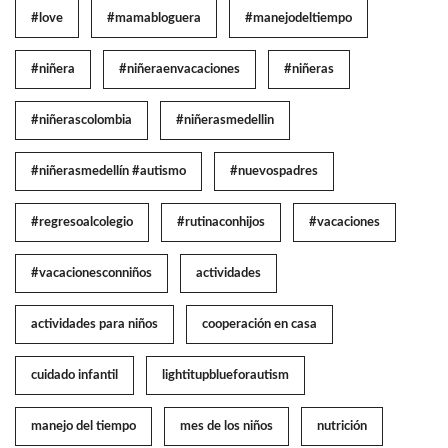
#love
#mamabloguera
#manejodeltiempo
#niñera
#niñeraenvacaciones
#niñeras
#niñerascolombia
#niñerasmedellin
#niñerasmedellín #autismo
#nuevospadres
#regresoalcolegio
#rutinaconhijos
#vacaciones
#vacacionesconniños
actividades
actividades para niños
cooperación en casa
cuidado infantil
lightitupblueforautism
manejo del tiempo
mes de los niños
nutrición