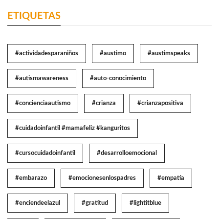
ETIQUETAS
#actividadesparaniños
#austimo
#austimspeaks
#autismawareness
#auto-conocimiento
#concienciaautismo
#crianza
#crianzapositiva
#cuidadoinfantil #mamafeliz #kanguritos
#cursocuidadoinfantil
#desarrolloemocional
#embarazo
#emocionesenlospadres
#empatía
#enciendeelazul
#gratitud
#lightitblue