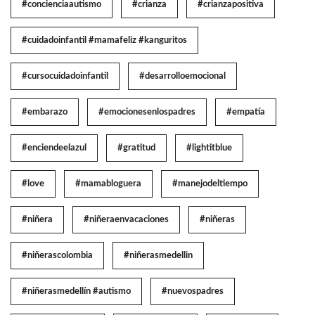
#concienciaautismo
#crianza
#crianzapositiva
#cuidadoinfantil #mamafeliz #kanguritos
#cursocuidadoinfantil
#desarrolloemocional
#embarazo
#emocionesenlospadres
#empatía
#enciendeelazul
#gratitud
#lightitblue
#love
#mamabloguera
#manejodeltiempo
#niñera
#niñeraenvacaciones
#niñeras
#niñerascolombia
#niñerasmedellin
#niñerasmedellín #autismo
#nuevospadres