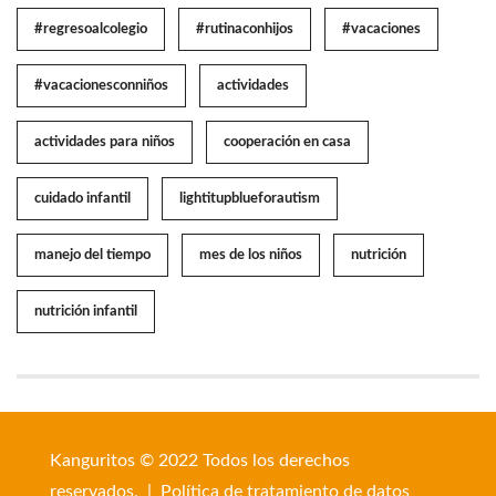
#regresoalcolegio
#rutinaconhijos
#vacaciones
#vacacionesconniños
actividades
actividades para niños
cooperación en casa
cuidado infantil
lightitupblueforautism
manejo del tiempo
mes de los niños
nutrición
nutrición infantil
Kanguritos © 2022 Todos los derechos
reservados. |
Política de tratamiento de datos