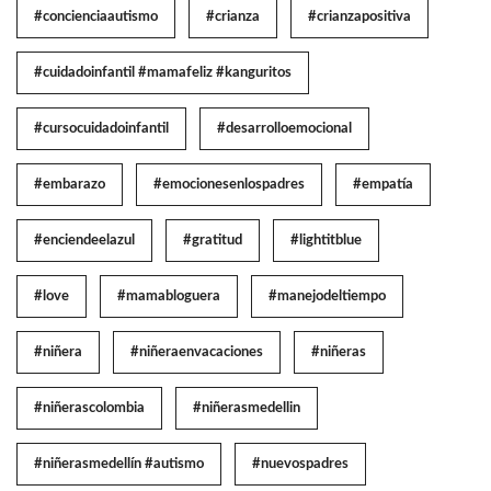
#concienciaautismo
#crianza
#crianzapositiva
#cuidadoinfantil #mamafeliz #kanguritos
#cursocuidadoinfantil
#desarrolloemocional
#embarazo
#emocionesenlospadres
#empatía
#enciendeelazul
#gratitud
#lightitblue
#love
#mamabloguera
#manejodeltiempo
#niñera
#niñeraenvacaciones
#niñeras
#niñerascolombia
#niñerasmedellin
#niñerasmedellín #autismo
#nuevospadres