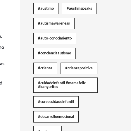
#austimo
#austimspeaks
#autismawareness
.
#auto-conocimiento
no
#concienciaautismo
n
nas
#crianza
#crianzapositiva
ad
#cuidadoinfantil #mamafeliz
#kanguritos
#cursocuidadoinfantil
#desarrolloemocional