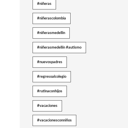
#niñeras
#niñerascolombia
#niñerasmedellin
#niñerasmedellín #autismo
#nuevospadres
#regresoalcolegio
#rutinaconhijos
#vacaciones
#vacacionesconniños