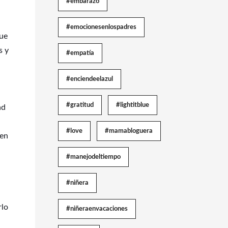
#embarazo
#emocionesenlospadres
que
s y
#empatía
#enciendeelazul
#gratitud
#lightitblue
ad
#love
#mamabloguera
ien
#manejodeltiempo
#niñera
rlo
#niñeraenvacaciones