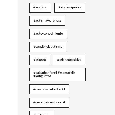
#austimo
#austimspeaks
#autismawareness
#auto-conocimiento
#concienciaautismo
#crianza
#crianzapositiva
#cuidadoinfantil #mamafeliz
#kanguritos
#cursocuidadoinfantil
#desarrolloemocional