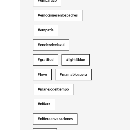
#embarazo
#emocionesenlospadres
#empatía
#enciendeelazul
#gratitud
#lightitblue
#love
#mamabloguera
#manejodeltiempo
#niñera
#niñeraenvacaciones