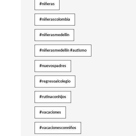
#niñeras
#niñerascolombia
#niñerasmedellin
#niñerasmedellín #autismo
#nuevospadres
#regresoalcolegio
#rutinaconhijos
#vacaciones
#vacacionesconniños