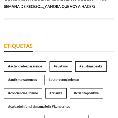
SEMANA DE RECESO…¿Y AHORA QUE VOY A HACER?
ETIQUETAS
#actividadesparaniños
#austimo
#austimspeaks
#autismawareness
#auto-conocimiento
#concienciaautismo
#crianza
#crianzapositiva
#cuidadoinfantil #mamafeliz #kanguritos