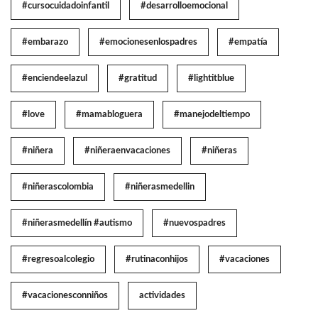
#cursocuidadoinfantil
#desarrolloemocional
#embarazo
#emocionesenlospadres
#empatía
#enciendeelazul
#gratitud
#lightitblue
#love
#mamabloguera
#manejodeltiempo
#niñera
#niñeraenvacaciones
#niñeras
#niñerascolombia
#niñerasmedellin
#niñerasmedellín #autismo
#nuevospadres
#regresoalcolegio
#rutinaconhijos
#vacaciones
#vacacionesconniños
actividades