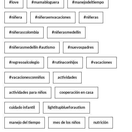
#love
#mamabloguera
#manejodeltiempo
#niñera
#niñeraenvacaciones
#niñeras
#niñerascolombia
#niñerasmedellin
#niñerasmedellín #autismo
#nuevospadres
#regresoalcolegio
#rutinaconhijos
#vacaciones
#vacacionesconniños
actividades
actividades para niños
cooperación en casa
cuidado infantil
lightitupblueforautism
manejo del tiempo
mes de los niños
nutrición