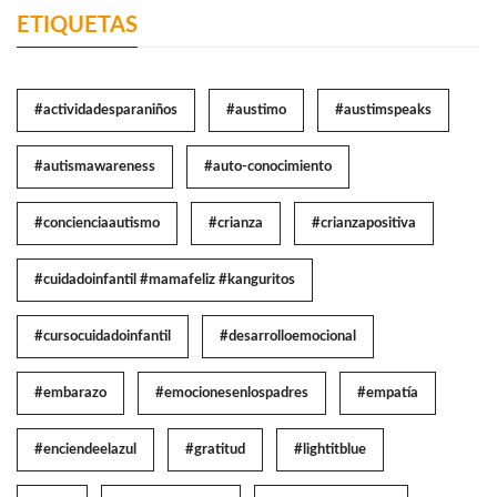
ETIQUETAS
#actividadesparaniños
#austimo
#austimspeaks
#autismawareness
#auto-conocimiento
#concienciaautismo
#crianza
#crianzapositiva
#cuidadoinfantil #mamafeliz #kanguritos
#cursocuidadoinfantil
#desarrolloemocional
#embarazo
#emocionesenlospadres
#empatía
#enciendeelazul
#gratitud
#lightitblue