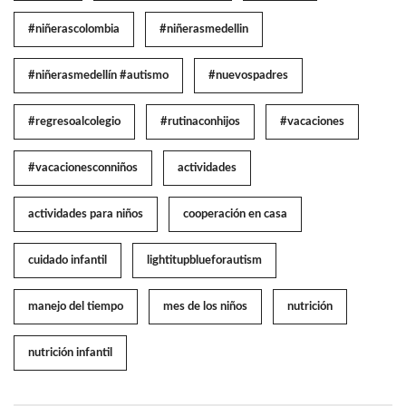
#niñerascolombia
#niñerasmedellin
#niñerasmedellín #autismo
#nuevospadres
#regresoalcolegio
#rutinaconhijos
#vacaciones
#vacacionesconniños
actividades
actividades para niños
cooperación en casa
cuidado infantil
lightitupblueforautism
manejo del tiempo
mes de los niños
nutrición
nutrición infantil