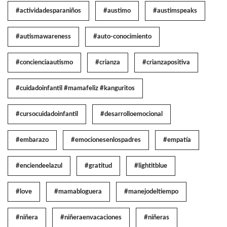
#actividadesparaniños
#austimo
#austimspeaks
#autismawareness
#auto-conocimiento
#concienciaautismo
#crianza
#crianzapositiva
#cuidadoinfantil #mamafeliz #kanguritos
#cursocuidadoinfantil
#desarrolloemocional
#embarazo
#emocionesenlospadres
#empatía
#enciendeelazul
#gratitud
#lightitblue
#love
#mamabloguera
#manejodeltiempo
#niñera
#niñeraenvacaciones
#niñeras