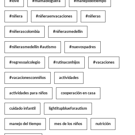
#love
#mamabloguera
#manejodeltiempo
#niñera
#niñeraenvacaciones
#niñeras
#niñerascolombia
#niñerasmedellin
#niñerasmedellín #autismo
#nuevospadres
#regresoalcolegio
#rutinaconhijos
#vacaciones
#vacacionesconniños
actividades
actividades para niños
cooperación en casa
cuidado infantil
lightitupblueforautism
manejo del tiempo
mes de los niños
nutrición