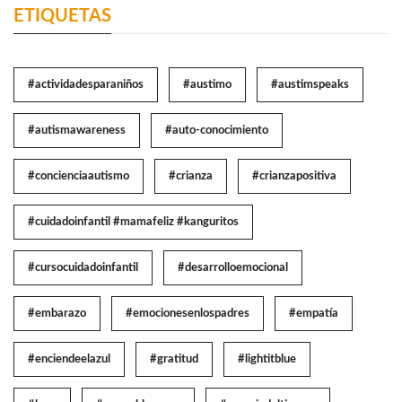
ETIQUETAS
#actividadesparaniños
#austimo
#austimspeaks
#autismawareness
#auto-conocimiento
#concienciaautismo
#crianza
#crianzapositiva
#cuidadoinfantil #mamafeliz #kanguritos
#cursocuidadoinfantil
#desarrolloemocional
#embarazo
#emocionesenlospadres
#empatía
#enciendeelazul
#gratitud
#lightitblue