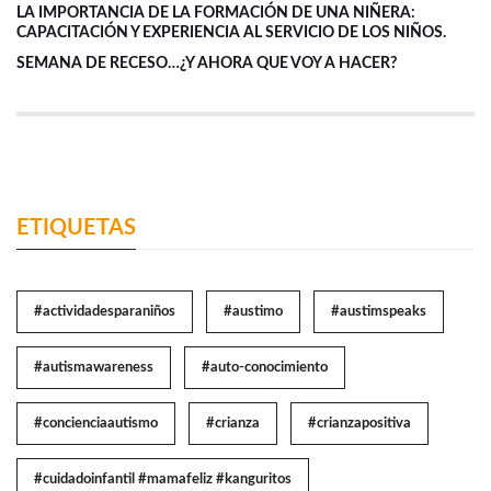
LA IMPORTANCIA DE LA FORMACIÓN DE UNA NIÑERA:
CAPACITACIÓN Y EXPERIENCIA AL SERVICIO DE LOS NIÑOS.
SEMANA DE RECESO…¿Y AHORA QUE VOY A HACER?
ETIQUETAS
#actividadesparaniños
#austimo
#austimspeaks
#autismawareness
#auto-conocimiento
#concienciaautismo
#crianza
#crianzapositiva
#cuidadoinfantil #mamafeliz #kanguritos