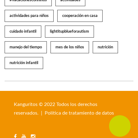
#vacacionesconniños
actividades
actividades para niños
cooperación en casa
cuidado infantil
lightitupblueforautism
manejo del tiempo
mes de los niños
nutrición
nutrición infantil
Kanguritos © 2022 Todos los derechos
reservados. |
Política de tratamiento de datos