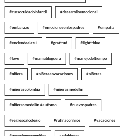
#cursocuidadoinfantil
#desarrolloemocional
#embarazo
#emocionesenlospadres
#empatía
#enciendeelazul
#gratitud
#lightitblue
#love
#mamabloguera
#manejodeltiempo
#niñera
#niñeraenvacaciones
#niñeras
#niñerascolombia
#niñerasmedellin
#niñerasmedellín #autismo
#nuevospadres
#regresoalcolegio
#rutinaconhijos
#vacaciones