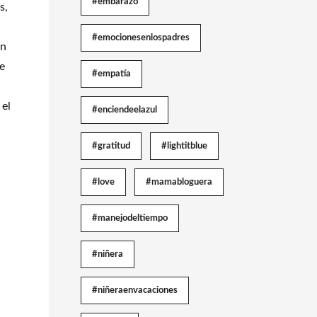
#embarazo
s,
#emocionesenlospadres
ún
de
#empatía
 el
#enciendeelazul
#gratitud
#lightitblue
#love
#mamabloguera
#manejodeltiempo
#niñera
#niñeraenvacaciones