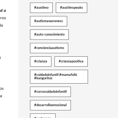
#austimo
#austimspeaks
ad a
tros
#autismawareness
la
#auto-conocimiento
#concienciaautismo
s
#crianza
#crianzapositiva
#cuidadoinfantil #mamafeliz
#kanguritos
os
#cursocuidadoinfantil
ma
#desarrolloemocional