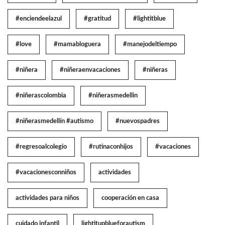
#enciendeelazul
#gratitud
#lightitblue
#love
#mamabloguera
#manejodeltiempo
#niñera
#niñeraenvacaciones
#niñeras
#niñerascolombia
#niñerasmedellin
#niñerasmedellín #autismo
#nuevospadres
#regresoalcolegio
#rutinaconhijos
#vacaciones
#vacacionesconniños
actividades
actividades para niños
cooperación en casa
cuidado infantil
lightitupblueforautism