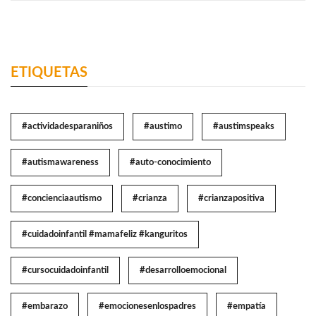
ETIQUETAS
#actividadesparaniños
#austimo
#austimspeaks
#autismawareness
#auto-conocimiento
#concienciaautismo
#crianza
#crianzapositiva
#cuidadoinfantil #mamafeliz #kanguritos
#cursocuidadoinfantil
#desarrolloemocional
#embarazo
#emocionesenlospadres
#empatía