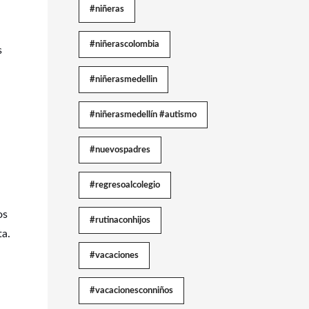
#niñeras
#niñerascolombia
s
#niñerasmedellin
#niñerasmedellín #autismo
#nuevospadres
#regresoalcolegio
os
#rutinaconhijos
ta.
#vacaciones
#vacacionesconniños