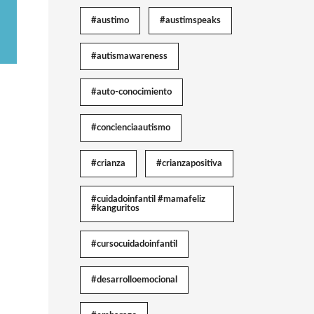
#austimo
#austimspeaks
#autismawareness
#auto-conocimiento
#concienciaautismo
#crianza
#crianzapositiva
#cuidadoinfantil #mamafeliz
#kanguritos
#cursocuidadoinfantil
#desarrolloemocional