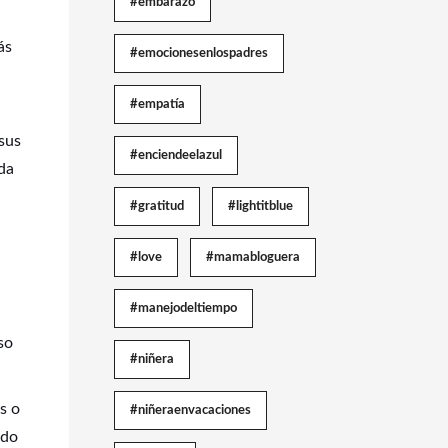
#embarazo
ás
#emocionesenlospadres
#empatía
sus
#enciendeelazul
da
#gratitud
#lightitblue
#love
#mamabloguera
#manejodeltiempo
so
#niñera
s o
#niñeraenvacaciones
ado