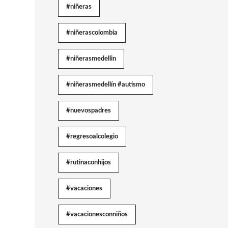
#niñeras
#niñerascolombia
#niñerasmedellin
#niñerasmedellín #autismo
#nuevospadres
#regresoalcolegio
#rutinaconhijos
#vacaciones
#vacacionesconniños