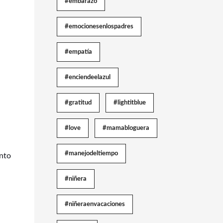
#embarazo
#emocionesenlospadres
#empatía
#enciendeelazul
#gratitud
#lightitblue
#love
#mamabloguera
#manejodeltiempo
anto
#niñera
#niñeraenvacaciones