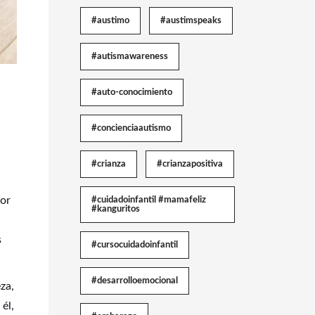
#austimo
#austimspeaks
#autismawareness
#auto-conocimiento
#concienciaautismo
#crianza
#crianzapositiva
yor
#cuidadoinfantil #mamafeliz
#kanguritos
s
#cursocuidadoinfantil
#desarrolloemocional
za,
él,