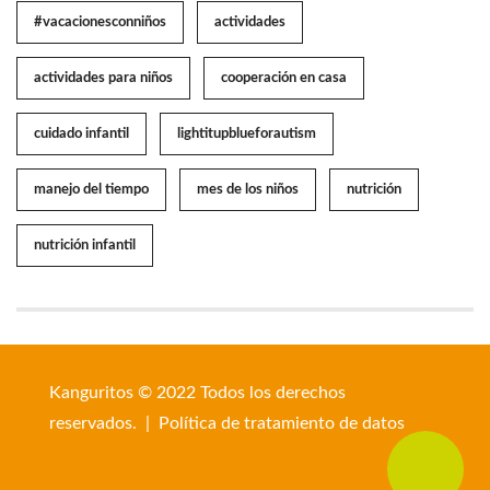
#vacacionesconniños
actividades
actividades para niños
cooperación en casa
cuidado infantil
lightitupblueforautism
manejo del tiempo
mes de los niños
nutrición
nutrición infantil
Kanguritos © 2022 Todos los derechos
reservados. |
Política de tratamiento de datos