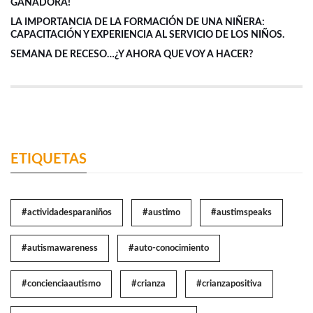
GANADORA!
LA IMPORTANCIA DE LA FORMACIÓN DE UNA NIÑERA:
CAPACITACIÓN Y EXPERIENCIA AL SERVICIO DE LOS NIÑOS.
SEMANA DE RECESO…¿Y AHORA QUE VOY A HACER?
ETIQUETAS
#actividadesparaniños
#austimo
#austimspeaks
#autismawareness
#auto-conocimiento
#concienciaautismo
#crianza
#crianzapositiva