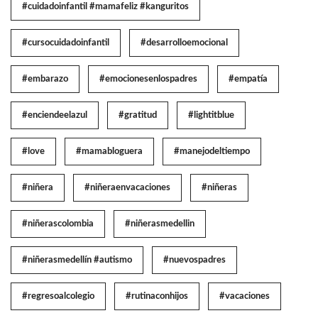
#cuidadoinfantil #mamafeliz #kanguritos
#cursocuidadoinfantil
#desarrolloemocional
#embarazo
#emocionesenlospadres
#empatía
#enciendeelazul
#gratitud
#lightitblue
#love
#mamabloguera
#manejodeltiempo
#niñera
#niñeraenvacaciones
#niñeras
#niñerascolombia
#niñerasmedellin
#niñerasmedellín #autismo
#nuevospadres
#regresoalcolegio
#rutinaconhijos
#vacaciones