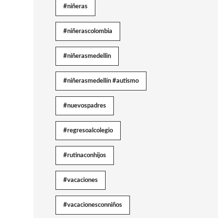
#niñeras
#niñerascolombia
#niñerasmedellin
#niñerasmedellín #autismo
#nuevospadres
#regresoalcolegio
#rutinaconhijos
#vacaciones
#vacacionesconniños