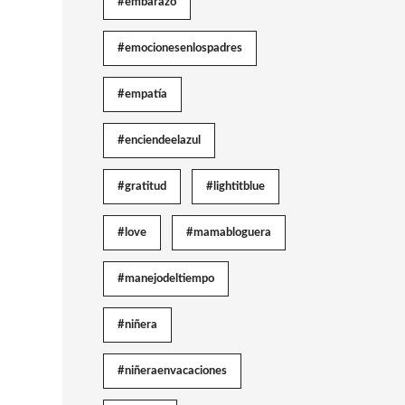
#embarazo
#emocionesenlospadres
#empatía
#enciendeelazul
#gratitud
#lightitblue
#love
#mamabloguera
#manejodeltiempo
#niñera
#niñeraenvacaciones