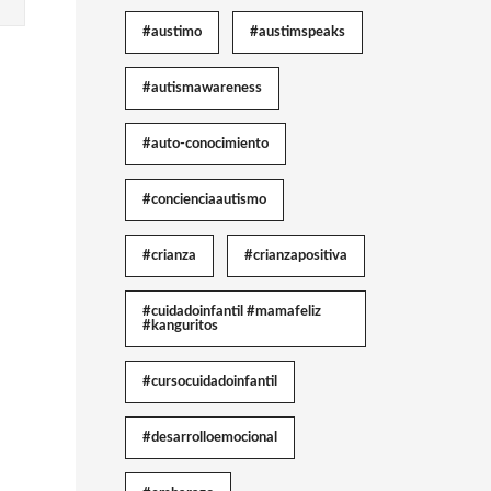
#austimo
#austimspeaks
#autismawareness
#auto-conocimiento
#concienciaautismo
#crianza
#crianzapositiva
#cuidadoinfantil #mamafeliz
#kanguritos
#cursocuidadoinfantil
#desarrolloemocional