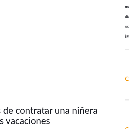
ma
di
oc
ju
C
 de contratar una niñera
as vacaciones