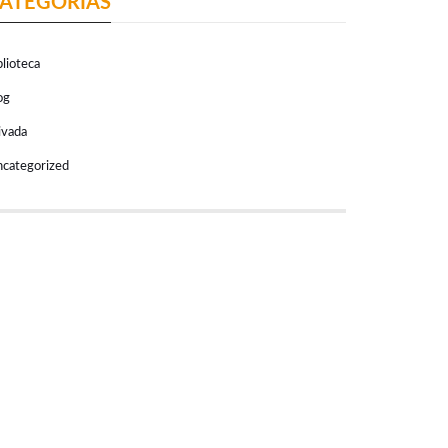
ATEGORÍAS
blioteca
og
ivada
categorized