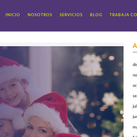
INICIO
NOSOTROS
SERVICIOS
BLOG
TRABAJA C
A
di
no
oc
se
ju
ju
ma