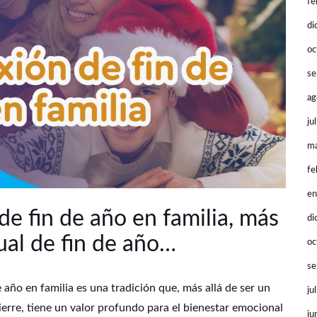
fe
di
oc
se
ag
ju
ma
fe
en
de fin de año en familia, más
di
ual de fin de año…
oc
se
e año en familia es una tradición que, más allá de ser un
ju
cierre, tiene un valor profundo para el bienestar emocional
ju