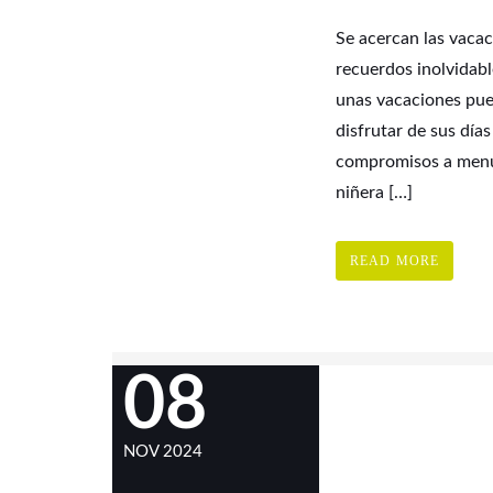
Se acercan las vacac
recuerdos inolvidabl
unas vacaciones pued
disfrutar de sus días
compromisos a menud
niñera […]
READ MORE
08
NOV 2024