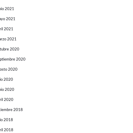
nio 2021
ayo 2021
ril 2021
rzo 2021
tubre 2020
ptiembre 2020
osto 2020
lio 2020
nio 2020
ril 2020
ciembre 2018
lio 2018
ril 2018