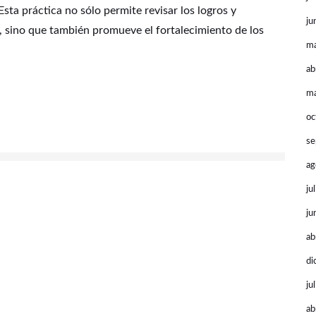
 Esta práctica no sólo permite revisar los logros y
ju
, sino que también promueve el fortalecimiento de los
m
ab
ma
oc
se
ag
ju
ju
ab
di
ju
ab