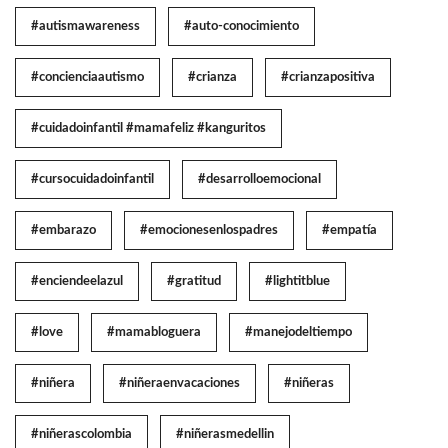
#autismawareness
#auto-conocimiento
#concienciaautismo
#crianza
#crianzapositiva
#cuidadoinfantil #mamafeliz #kanguritos
#cursocuidadoinfantil
#desarrolloemocional
#embarazo
#emocionesenlospadres
#empatía
#enciendeelazul
#gratitud
#lightitblue
#love
#mamabloguera
#manejodeltiempo
#niñera
#niñeraenvacaciones
#niñeras
#niñerascolombia
#niñerasmedellin