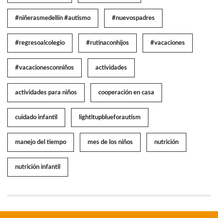
#niñerasmedellín #autismo
#nuevospadres
#regresoalcolegio
#rutinaconhijos
#vacaciones
#vacacionesconniños
actividades
actividades para niños
cooperación en casa
cuidado infantil
lightitupblueforautism
manejo del tiempo
mes de los niños
nutrición
nutrición infantil